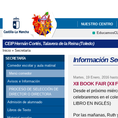
Pa
co
pri
NUESTRO CENTRO
EducamosC
PROYECTO EDUCATI
CRFP
CEIP Hernán Cortés, Talavera de la Reina (Toledo)
REPARTO FRUTA Y L
Inicio
»
Secretaría
Se encuentra usted aquí
Información Sec
SECRETARÍA
Comedor escolar y aula matinal
Menú comedor
Martes, 19 Enero, 2016
hasta
Avisos e Información
XII BOOK FAIR (XII
PROCESO DE SELECCIÓN DE
Desde el próximo miérco
DIRECTOR O DIRECTORA
celebraremos en el col
Admisión de alumnado
LIBRO EN INGLÉS)
Libros de Texto
Por las mañanas, Ruth y
Material escolar