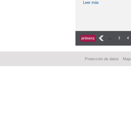
Leer más
sobre Admisión Al
Páginas
‹
…
3
4
primera
Protección de datos
Mapa