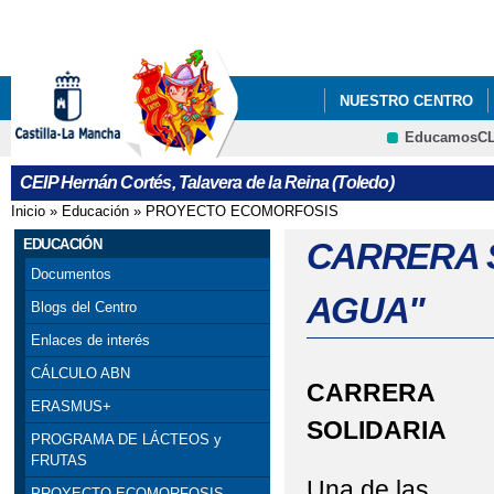
Pa
co
pri
NUESTRO CENTRO
EducamosC
PROYECTO EDUCATI
CRFP
CEIP Hernán Cortés, Talavera de la Reina (Toledo)
REPARTO FRUTA Y L
Inicio
»
Educación
»
PROYECTO ECOMORFOSIS
Se encuentra usted aquí
EDUCACIÓN
CARRERA S
Documentos
AGUA"
Blogs del Centro
Enlaces de interés
CÁLCULO ABN
CARRERA
ERASMUS+
SOLIDARIA
PROGRAMA DE LÁCTEOS y
FRUTAS
Una de las
PROYECTO ECOMORFOSIS