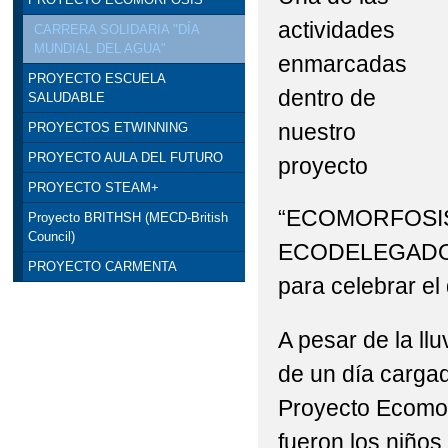
actividades
CARRERA SOLIDARIA "DÍA
MUNDIAL DEL AGUA"
enmarcadas
PROYECTO ESCUELA
dentro de
SALUDABLE
nuestro
PROYECTOS ETWINNING
PROYECTO AULA DEL FUTURO
proyecto
PROYECTO STEAM+
“ECOMORFOSIS” 
Proyecto BRITHSH (MECD-British
Council)
ECODELEGADOS, e
PROYECTO CARMENTA
para celebrar el
A pesar de la llu
de un día carga
Proyecto Ecomorf
fueron los niños