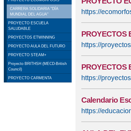
PROYECTO E
CARRERA SOLIDARIA "DÍA
https://ecomorfo
MUNDIAL DEL AGUA"
PROYECTO ESCUELA
SALUDABLE
PROYECTOS 
PROYECTOS ETWINNING
https://proyect
PROYECTO AULA DEL FUTURO
PROYECTO STEAM+
Proyecto BRITHSH (MECD-British
PROYECTOS 
Council)
https://proyect
PROYECTO CARMENTA
Calendario Esc
https://educacio