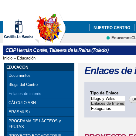
Pa
co
pri
NUESTRO CENTRO
EducamosC
PROYECTO EDUCATI
CRFP
CEIP Hernán Cortés, Talavera de la Reina (Toledo)
REPARTO FRUTA Y L
Inicio
»
Educación
Se encuentra usted aquí
EDUCACIÓN
Enlaces de 
Documentos
Blogs del Centro
Tipo de Enlace
Enlaces de interés
CÁLCULO ABN
ERASMUS+
PROGRAMA DE LÁCTEOS y
FRUTAS
PROYECTO ECOMORFOSIS