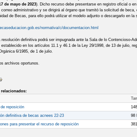
l 17 de mayo de 2023
). Dicho recurso debe presentarse en registro oficial o e
correo administrativo y se dirigirá al órgano que tramitó la solicitud de beca,
idad de Becas, para ello podrá utilizar el modelo adjunto o descargarlo en la s
becaseducacion.gob.es/normativa/c/documentacion.html
resolución definitiva podrá ser impugnada ante la Sala de lo Contencioso-Adm
 establecido en los artículos 11.1 y 46.1 de la Ley 29/1998, de 13 de julio, re
Orgánica 6/1985, de 1 de julio.
os archivos oportunos.
relacionados:
Ta
de reposición
148
ón definitiva de becas acnees 22-23
98
iones para presentar el recurso de reposición
381