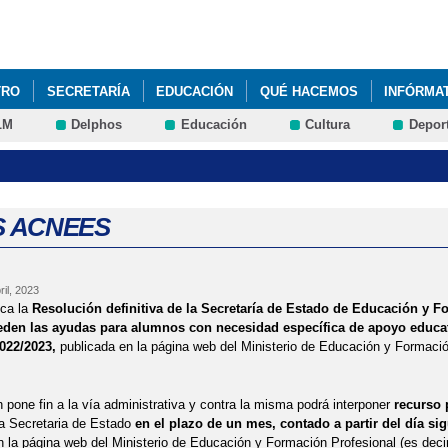
Pasar al
contenido
principal
TRO
SECRETARÍA
EDUCACIÓN
QUÉ HACEMOS
INFÓRMA
LM
Delphos
Educación
Cultura
Depor
VOS E INCLUSIVOS
REPARTO FRUTA Y LÁCTEOS
REUNIONES 
 ACNEES
ril, 2023
ca la
Resolución definitiva de la Secretaría de Estado de Educación y F
den las ayudas para alumnos con necesidad específica de apoyo educat
022/2023,
publicada en la página web del Ministerio de Educación y Formació
 pone fin a la vía administrativa y contra la misma podrá interponer
recurso 
a Secretaria de Estado
en el plazo de un mes, contado a partir del día sig
n la página web del Ministerio de Educación y Formación Profesional (es deci