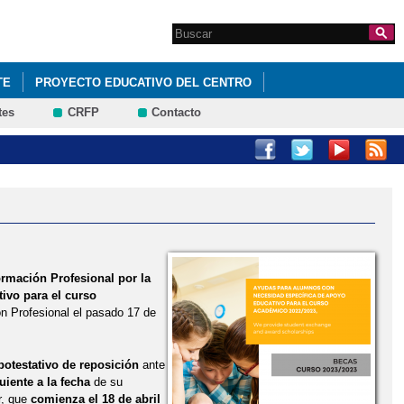
Search this site
Formulario de
búsqueda
TE
PROYECTO EDUCATIVO DEL CENTRO
tes
CRFP
Contacto
TERCER TRIMESTRE
ormación Profesional por la
ivo para el curso
n Profesional el pasado 17 de
potestativo de reposición
ante
uiente a la fecha
de su
r, que
comienza el 18 de abril