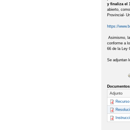
y finaliza e
abierto, como 
Provincial- Un
https://www.
Asimismo, la 
conforme a lo
66 de la Ley 
Se adjuntan l
Documentos 
Adjunto
Recurso 
Resoluci
Instrucc