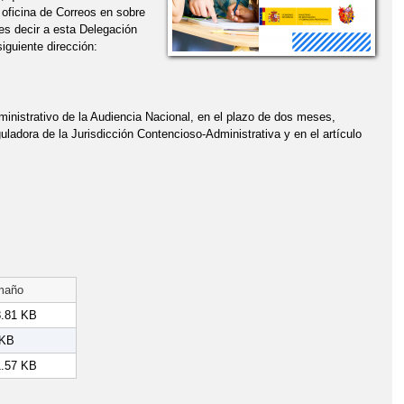
n oficina de Correos en sobre
 es decir a esta Delegación
iguiente dirección:
inistrativo de la Audiencia Nacional, en el plazo de dos meses,
guladora de la Jurisdicción Contencioso-Administrativa y en el artículo
maño
.81 KB
 KB
.57 KB