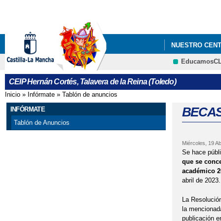
NUESTRO CEN
EducamosC
RECREOS ACTI
CEIP Hernán Cortés, Talavera de la Reina (Toledo)
Inicio
»
Infórmate
»
Tablón de anuncios
Se encuentra usted aquí
BECAS
INFÓRMATE
Tablón de Anuncios
Miércoles, 19 Ab
Se hace públi
que se conce
académico
2
abril de 2023.
La Resolución
la mencionad
publicación e