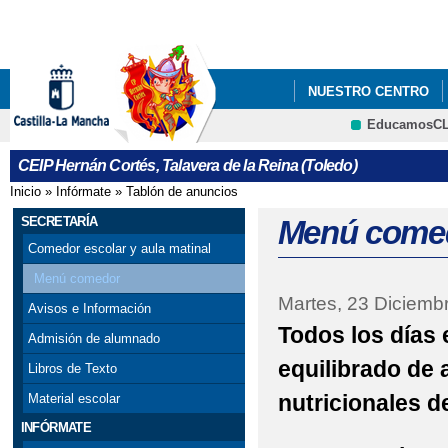
Pa
co
pri
NUESTRO CENTRO
EducamosC
PROYECTO EDUCATI
CRFP
CEIP Hernán Cortés, Talavera de la Reina (Toledo)
REPARTO FRUTA Y L
Inicio
»
Infórmate
»
Tablón de anuncios
Se encuentra usted aquí
SECRETARÍA
Menú come
Comedor escolar y aula matinal
Menú comedor
Martes, 23 Diciemb
Avisos e Información
Todos los días
Admisión de alumnado
equilibrado de 
Libros de Texto
nutricionales 
Material escolar
INFÓRMATE