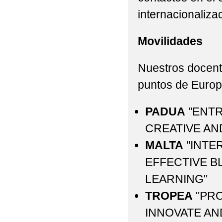
internacionalizac
Movilidades
Nuestros docente
puntos de Europa
PADUA
"ENTR
CREATIVE AN
MALTA
"INTE
EFFECTIVE B
LEARNING"
TROPEA
"PRO
INNOVATE AN