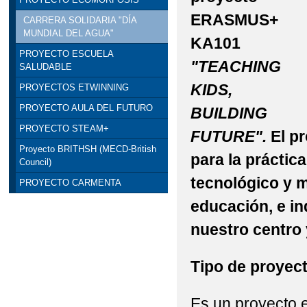
ERASMUS+
CARRERA SOLIDARIA "DÍA
MUNDIAL DEL AGUA"
KA101
PROYECTO ESCUELA
"TEACHING
SALUDABLE
KIDS,
PROYECTOS ETWINNING
PROYECTO AULA DEL FUTURO
BUILDING
PROYECTO STEAM+
FUTURE".
El p
Proyecto BRITHSH (MECD-British
para la práctic
Council)
tecnológico y 
PROYECTO CARMENTA
educación, e in
nuestro centro 
Tipo de proyec
Es un proyecto 