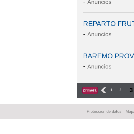
-
Anuncios
REPARTO FRUT
-
Anuncios
BAREMO PROVI
-
Anuncios
Páginas
3
‹
1
2
primera
Protección de datos
Mapa