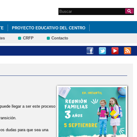
Search this site
Formulario de
búsqueda
TE
PROYECTO EDUCATIVO DEL CENTRO
tes
CRFP
Contacto
TERCER TRIMESTRE
uede llegar a ser este proceso
ransición.
mos dudas para que sea una