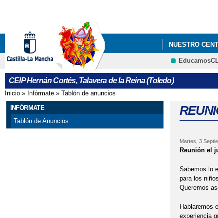
NUESTRO CEN
EducamosC
RECREOS ACTI
CEIP Hernán Cortés, Talavera de la Reina (Toledo)
Inicio
»
Infórmate
»
Tablón de anuncios
Se encuentra usted aquí
REUNI
INFÓRMATE
Tablón de Anuncios
Martes, 3 Septi
Reunión el j
Sabemos lo em
para los niños
Queremos ase
Hablaremos e
experiencia gr