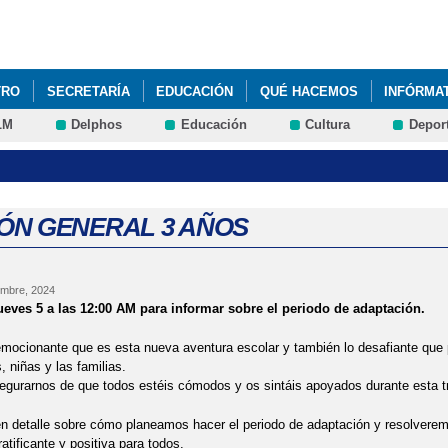
Pasar al
contenido
principal
TRO
SECRETARÍA
EDUCACIÓN
QUÉ HACEMOS
INFÓRMA
LM
Delphos
Educación
Cultura
Depor
VOS E INCLUSIVOS
REPARTO FRUTA Y LÁCTEOS
REUNIONES 
ÓN GENERAL 3 AÑOS
embre, 2024
ueves 5 a las 12:00 AM para informar sobre el periodo de adaptación.
ocionante que es esta nueva aventura escolar y también lo desafiante que p
, niñas y las familias.
gurarnos de que todos estéis cómodos y os sintáis apoyados durante esta t
n detalle sobre cómo planeamos hacer el periodo de adaptación y resolvere
atificante y positiva para todos.